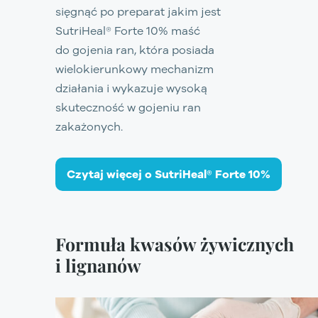
sięgnąć po preparat jakim jest
SutriHeal® Forte 10%
maść
do gojenia ran, która posiada
wielokierunkowy mechanizm
działania i wykazuje wysoką
skuteczność w gojeniu ran
zakażonych.
Czytaj więcej o SutriHeal® Forte 10%
Formuła kwasów żywicznych
i lignanów