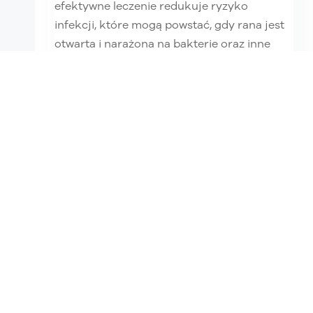
efektywne leczenie redukuje ryzyko
infekcji, które mogą powstać, gdy rana jest
otwarta i narażona na bakterie oraz inne
patogeny. Ponadto, szybka
rekonwalescencja minimalizuje dyskomfort
i ból...
czytaj dalej
Zobacz,
jakie to proste