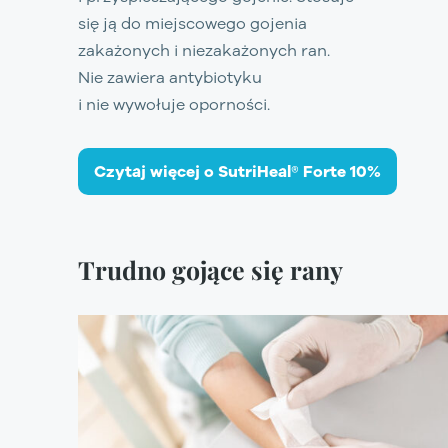
się ją do miejscowego gojenia
zakażonych i niezakażonych ran.
Nie zawiera antybiotyku
i nie wywołuje oporności.
Czytaj więcej o SutriHeal® Forte 10%
Trudno gojące się rany