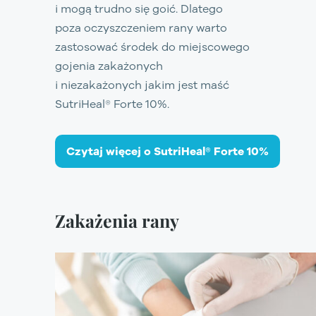
i mogą trudno się goić. Dlatego
poza oczyszczeniem rany warto
zastosować środek do miejscowego
gojenia zakażonych
i niezakażonych jakim jest maść
SutriHeal® Forte 10%
.
Czytaj więcej o SutriHeal® Forte 10%
Zakażenia rany